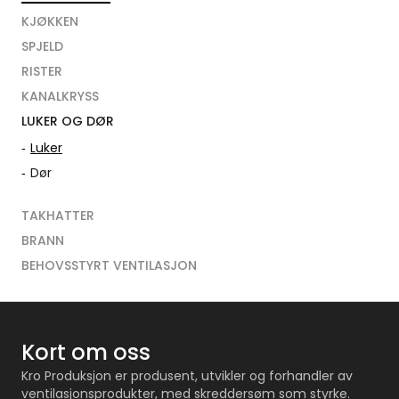
KJØKKEN
SPJELD
RISTER
KANALKRYSS
LUKER OG DØR
Luker
Dør
TAKHATTER
BRANN
BEHOVSSTYRT VENTILASJON
Kort om oss
Kro Produksjon er produsent, utvikler og forhandler av
ventilasjonsprodukter, med skreddersøm som styrke.