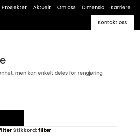
Prosjekter
Aktuelt
Om oss
Dimensio
Karriere
Kontakt oss
le
nhet, men kan enkelt deles for rengjøring.
ilter
Stikkord:
filter