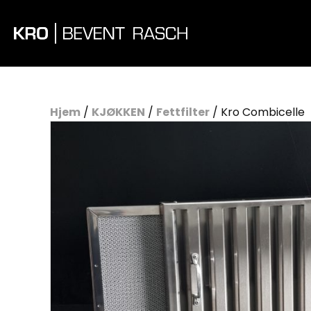
Hjem
/
KJØKKEN
/
Fettfilter
/ Kro Combicelle