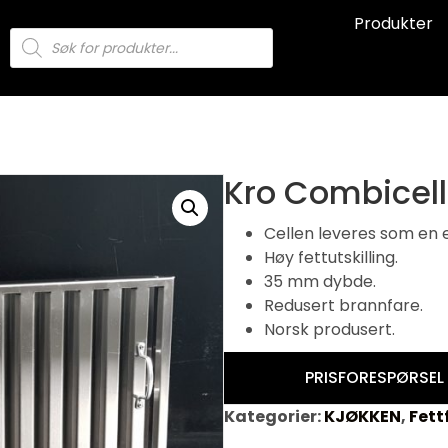
Produkter
Products
search
Kro Combicel
Cellen leveres som en e
Høy fettutskilling.
35 mm dybde.
Redusert brannfare.
Norsk produsert.
PRISFORESPØRSEL
Kategorier:
KJØKKEN
,
Fettf