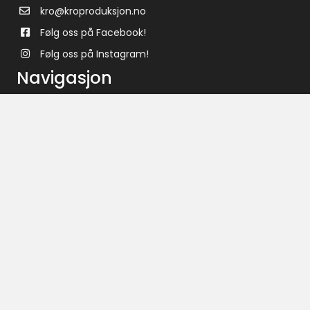
kro@kroproduksjon.no
Følg oss på Facebook!
Følg oss på Instagram!
Navigasjon
Hjem
Produkter
Prosjekter
Om oss
Kontakt
Personvern
© 2017 - 2022 Kro Produksjon. All Rights Reserved. Nettløsningen