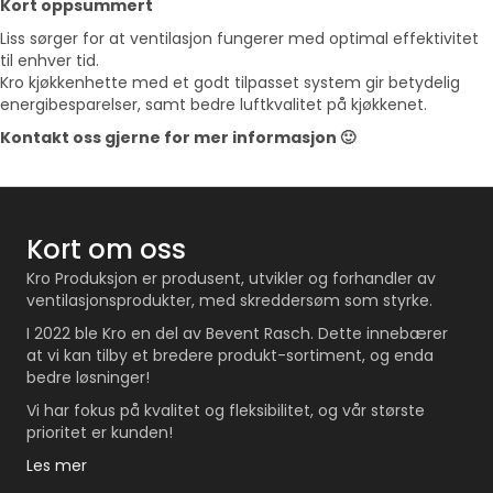
Kort oppsummert
Liss sørger for at ventilasjon fungerer med optimal effektivitet
til enhver tid.
Kro kjøkkenhette med et godt tilpasset system gir betydelig
energibesparelser, samt bedre luftkvalitet på kjøkkenet.
Kontakt oss gjerne for mer informasjon 🙂
Kort om oss
Kro Produksjon er produsent, utvikler og forhandler av
ventilasjonsprodukter, med skreddersøm som styrke.
I 2022 ble Kro en del av Bevent Rasch. Dette innebærer
at vi kan tilby et bredere produkt-sortiment, og enda
bedre løsninger!
Vi har fokus på kvalitet og fleksibilitet, og vår største
prioritet er kunden!
Les mer