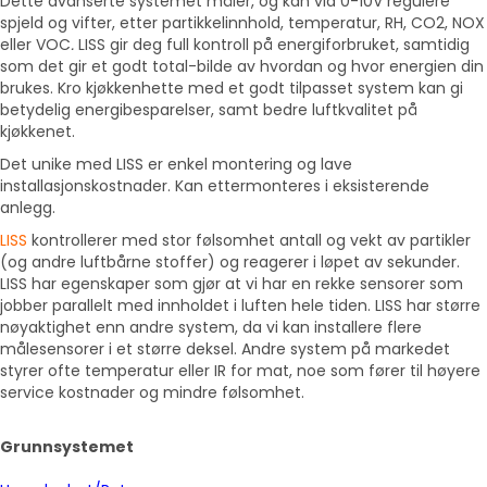
Dette avanserte systemet måler, og kan via 0-10V regulere
spjeld og vifter, etter partikkelinnhold, temperatur, RH, CO2, NOX
eller VOC
.
LISS gir deg full kontroll på energiforbruket, samtidig
som det gir et godt total-bilde av hvordan og hvor energien din
brukes. Kro kjøkkenhette med et godt tilpasset system kan gi
betydelig energibesparelser, samt bedre luftkvalitet på
kjøkkenet.
Det unike med LISS er enkel montering og lave
installasjonskostnader. Kan ettermonteres i eksisterende
anlegg.
LISS
kontrollerer med stor følsomhet antall og vekt av partikler
(og andre luftbårne stoffer) og reagerer i løpet av sekunder.
LISS har egenskaper som gjør at vi har en rekke sensorer som
jobber parallelt med innholdet i luften hele tiden. LISS har større
nøyaktighet enn andre system, da vi kan installere flere
målesensorer i et større deksel. Andre system på markedet
styrer ofte temperatur eller IR for mat, noe som fører til høyere
service kostnader og mindre følsomhet.
Grunnsystemet