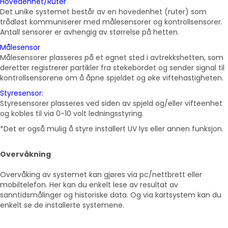
Hovedenhet/Ruter
Det unike systemet består av en hovedenhet (ruter) som
trådløst kommuniserer med målesensorer og kontrollsensorer.
Antall sensorer er avhengig av størrelse på hetten.
Målesensor
Målesensorer plasseres på et egnet sted i avtrekkshetten, som
deretter registrerer partikler fra stekebordet og sender signal til
kontrollsensorene om å åpne spjeldet og øke viftehastigheten.
Styresensor:
Styresensorer plasseres ved siden av spjeld og/eller vifteenhet
og kobles til via 0-10 volt ledningsstyring.
*Det er også mulig å styre installert UV lys eller annen funksjon.
Overvåkning
Overvåking av systemet kan gjøres via pc/nettbrett eller
mobiltelefon. Her kan du enkelt lese av resultat av
sanntidsmålinger og historiske data. Og via kartsystem kan du
enkelt se de installerte systemene.