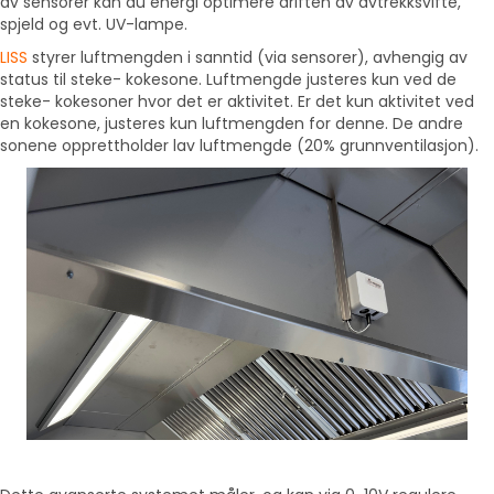
av sensorer kan du energi optimere driften av avtrekksvifte,
spjeld og evt. UV-lampe.
LISS
styrer luftmengden i sanntid (via sensorer), avhengig av
status til steke- kokesone. Luftmengde justeres kun ved de
steke- kokesoner hvor det er aktivitet. Er det kun aktivitet ved
en kokesone, justeres kun luftmengden for denne. De andre
sonene opprettholder lav luftmengde (20% grunnventilasjon).