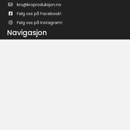
kro@kroproduksjon.no
Følg oss på Facebook!
Følg oss på Instagram!
Navigasjon
Hjem
Produkter
Prosjekter
Om oss
Kontakt
Personvern
© 2017 - 2022 Kro Produksjon. All Rights Reserved. Nettløsningen