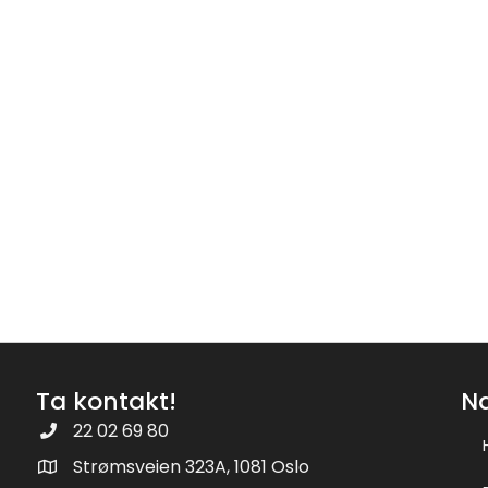
Ta kontakt!
N
22 02 69 80
Strømsveien 323A, 1081 Oslo