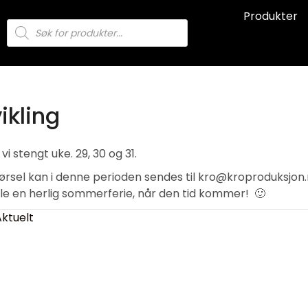
Produkter
Products
search
ikling
i stengt uke. 29, 30 og 31.
pørsel kan i denne perioden sendes til kro@kroproduksjon
lle en herlig sommerferie, når den tid kommer! 🙂
Aktuelt