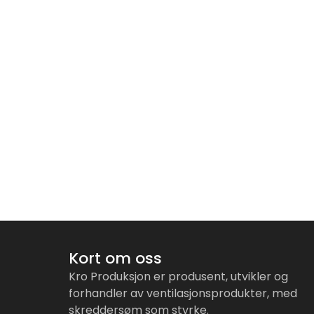
Kort om oss
Kro Produksjon er produsent, utvikler og
forhandler av ventilasjonsprodukter, med
skreddersøm som styrke.